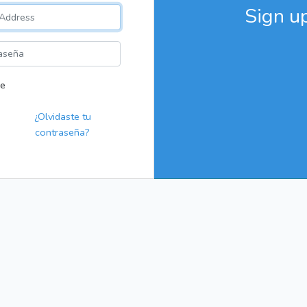
Sign u
e
¿Olvidaste tu
contraseña?